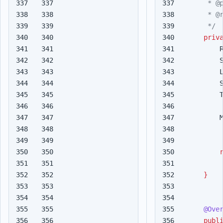
337

337

338

338

339

339

     */
340

340

priv
341

341

342

342

343

343

344

344

345

345

346

346

347

347

348

348

349

349

350

350

351

351

352

352

}
353

353

354

354

355

355

@Ove
356

356

publ