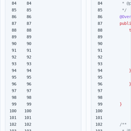
84

84

85

85

     */
86

86

@Ove
87

87

publ
88

88

89

89

90

90

91

91

92

92

93

93

94

94

95

95

96

96

97

97

98

98

99

99

}
100

100

101

101

102

102

103

103
