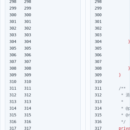
298

298

299

299

300

300

301

301

302

302

303

303

304

304

305

305

306

306

307

307

308

308

309

309

}
310

310

311

311

312

312

313

313

314

314

315

315

316

316

     */
317

317

priv