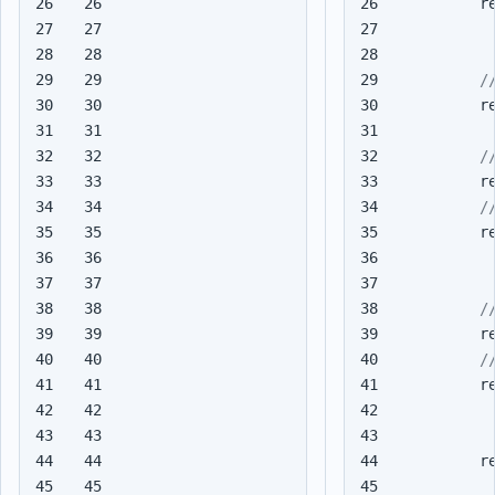
26

26

r
27

27

28

28

29

29

30

30

r
31

31

32

32

33

33

r
34

34

35

35

r
36

36

37

37

38

38

39

39

r
40

40

41

41

r
42

42

43

43

44

44

r
45

45
