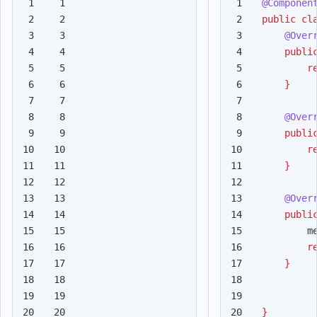
1

1

@Componen
2

2

public
cl
3

3

@Over
4

4

publi
5

5

r
6

6

}
7

7

8

8

@Over
9

9

publi
10

10

r
11

11

}
12

12

13

13

@Over
14

14

publi
15

15

m
16

16

r
17

17

}
18

18

19

19

20

20

}