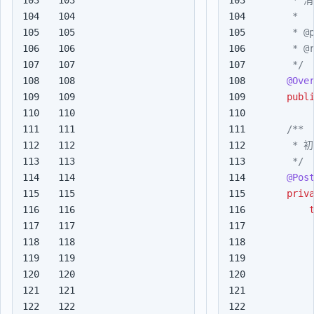
104

104

105

105

106

106

107

107

     */
108

108

@Ove
109

109

publ
110

110

111

111

112

112

113

113

     */
114

114

@Pos
115

115

priv
116

116

117

117

118

118

119

119

120

120

121

121

122

122
