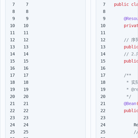
7

7

public
cl
8

8

9

9

@Reso
10

10

priva
11

11

12

12

13

13

publi
14

14

15

15

publi
16

16

17

17

18

18

19

19

20

20

     */
21

21

@Bean
22

22

publi
23

23

24

24

R
25

25
