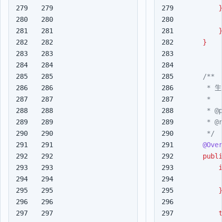
279

279

280

280

281

281

282

282

}
283

283

284

284

285

285

286

286

287

287

288

288

289

289

290

290

     */
291

291

@Ove
292

292

publ
293

293

294

294

295

295

296

296

297

297
