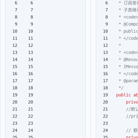
6

6

7

7

8

8

9

9

10

10

11

11

12

12

13

13

14

14

15

15

16

16

17

17

18

18

 */
19

19

public
a
20

20

priv
21

21

22

22

23

23

24

24

25

25

priv