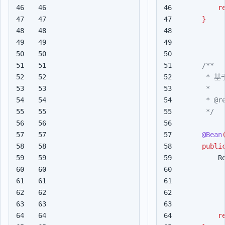
46

46

r
47

47

}
48

48

49

49

50

50

51

51

52

52

53

53

54

54

55

55

     */
56

56

57

57

@Bean
58

58

publi
59

59

R
60

60

61

61

62

62

63

63

64

64

r