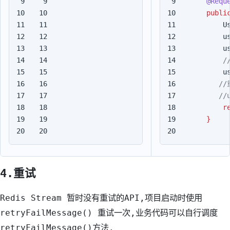
9

9

@Requ
10

10

publi
11

11

U
12

12

u
13

13

u
14

14

15

15

u
16

16

17

17

18

18

r
19

19

}
20
20
4.重试
Redis Stream 暂时没有重试的API,项目启动时使用
retryFailMessage() 重试一次,业务代码可以自行调度
retryFailMessage()方法.