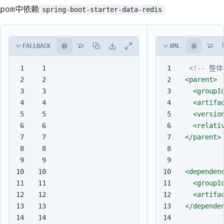
pom中依赖
spring-boot-starter-data-redis
FALLBACK
XML
1

1

<!-- 整体
2

2

<parent>
3

3

<groupI
4

4

<artifa
5

5

<versio
6

6

<relati
7

7

</parent>
8

8

9

9

10

10

<dependen
11

11

<groupI
12

12

<artifa
13

13

</depende
14

14
