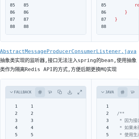
85

85

r
86

86

}
87

87

}
88
88
AbstractMessageProducerConsumerListener.java
抽象类实现的监听器,接口无法注入spring的bean,使用抽象
类作为隔离Redis API的方式,方便后期更换MQ实现
FALLBACK
JAVA
1

1

2

2

3

3

4

4

5

5
