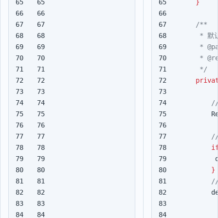
65

65

}
66

66

67

67

68

68

69

69

70

70

71

71

     */
72

72

priva
73

73

74

74

75

75

R
76

76

77

77

78

78

i
79

79

80

80

}
81

81

82

82

d
83

83

84

84
