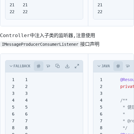
21

21

22
22
Controller中注入子类的监听器,注意使用
接口声明
IMessageProducerConsumerListener
FALLBACK
JAVA
1

1

@Reso
2

2

priva
3

3

4

4

5

5

6

6

7

7

8

8

     */