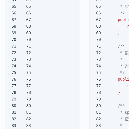
65

65

66

66

     */
67

67

publ
68

68

69

69

}
70

70

71

71

72

72

73

73

74

74

75

75

     */
76

76

publ
77

77

78

78

}
79

79

80

80

81

81

82

82

83

83
