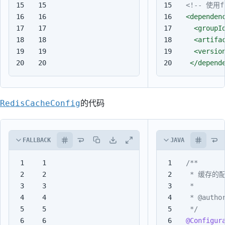
15

15

<!-- 使用
16

16

<dependen
17

17

<groupI
18

18

<artifa
19

19

<versio
20
20
</depend
RedisCacheConfig
的代码
FALLBACK
JAVA
1

1

2

2

3

3

4

4

5

5

 */
6

6

@Configur