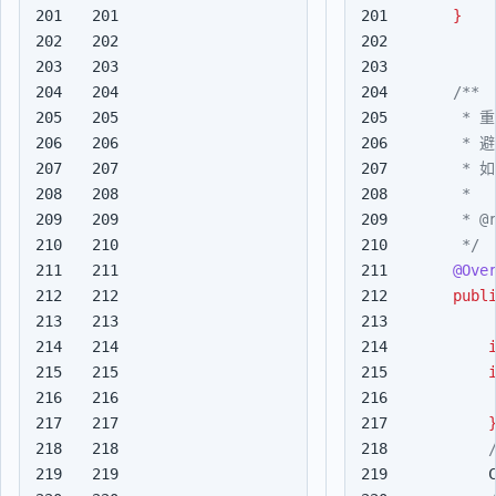
201

201

}
202

202

203

203

204

204

205

205

206

206

207

207

208

208

209

209

210

210

     */
211

211

@Ove
212

212

publ
213

213

214

214

215

215

216

216

217

217

218

218

219

219
