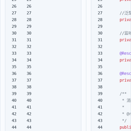
26

26

27

27

28

28

priv
29

29

30

30

31

31

priv
32

32

33

33

@Res
34

34

priv
35

35

36

36

@Res
37

37

priv
38

38

39

39

40

40

41

41

42

42

43

43

     */
44

44

publ