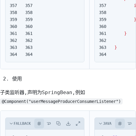
357

357

358

358

359

359

360

360

361

361

}
362

362

363

363

}
364
364
使用
子类监听器,声明为SpringBean,例如
@Component("userMessageProducerConsumerListener")
FALLBACK
JAVA