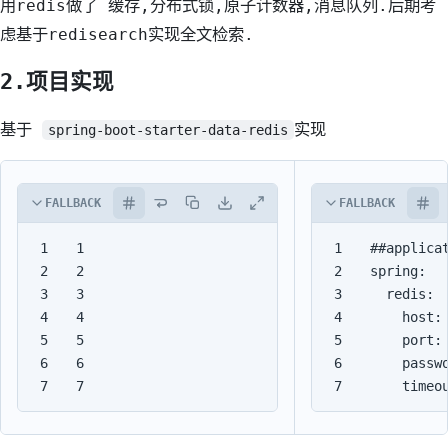
用redis做了 缓存,分布式锁,原子计数器,消息队列.后期考
虑基于redisearch实现全文检索.
2.项目实现
基于
实现
spring-boot-starter-data-redis
FALLBACK
FALLBACK
1

1

2

2

3

3

4

4

5

5

6

6

7
7